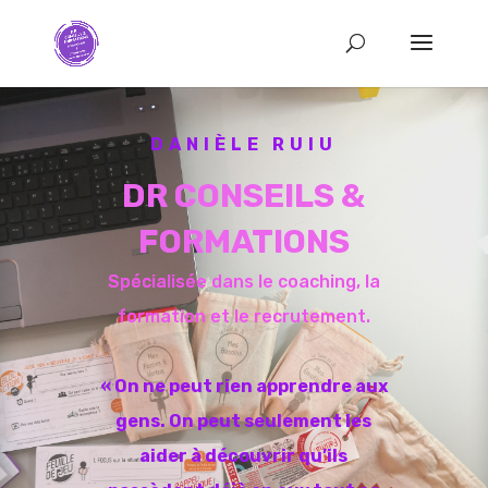
DANIÈLE RUIU
DR CONSEILS &
FORMATIONS
Spécialisée dans le coaching, la
formation et le recrutement.
« On ne peut rien apprendre aux
gens. On peut seulement les
aider à découvrir qu’ils