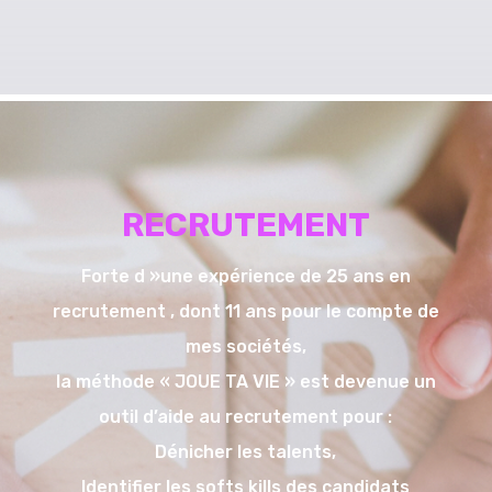
RECRUTEMENT
Forte d »une expérience de 25 ans en
recrutement , dont 11 ans pour le compte de
mes sociétés,
la méthode « JOUE TA VIE » est devenue un
outil d’aide au recrutement pour :
Dénicher les talents,
Identifier les softs kills des candidats