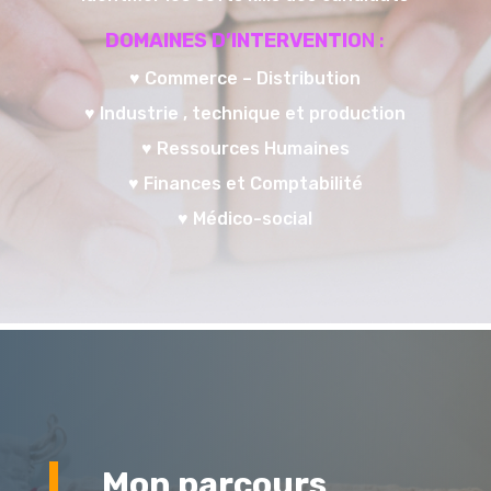
DOMAINES D’INTERVENTIO
N :
♥ Commerce – Distribution
♥ Industrie , technique et production
♥ Ressources Humaines
♥ Finances et Comptabilité
♥ Médico-social
Mon parcours