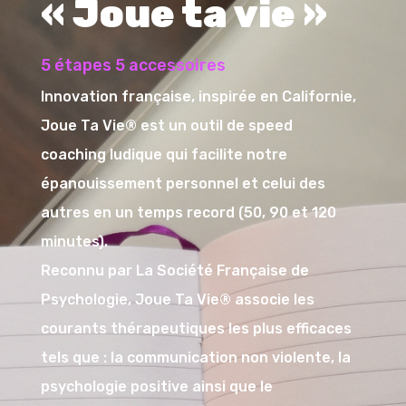
« Joue ta vie »
5 étapes 5 accessoires
Innovation française, inspirée en Californie,
Joue Ta Vie® est un outil de speed
coaching ludique qui facilite notre
épanouissement personnel et celui des
autres en un temps record (50, 90 et 120
minutes).
Reconnu par La Société Française de
Psychologie, Joue Ta Vie® associe les
courants thérapeutiques les plus efficaces
tels que : la communication non violente, la
psychologie positive ainsi que le