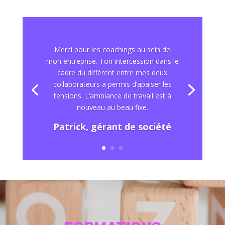
Le speed coaching de 50 minutes m’a
permis d’avoir confiance en moi, de
développer mes compétences de
manager reconnues aujourd’hui par mes
supérieurs.
Aline, manager