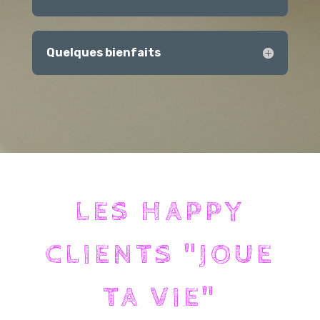
Quelques bienfaits
LES HAPPY
CLIENTS "JOUE
TA VIE"