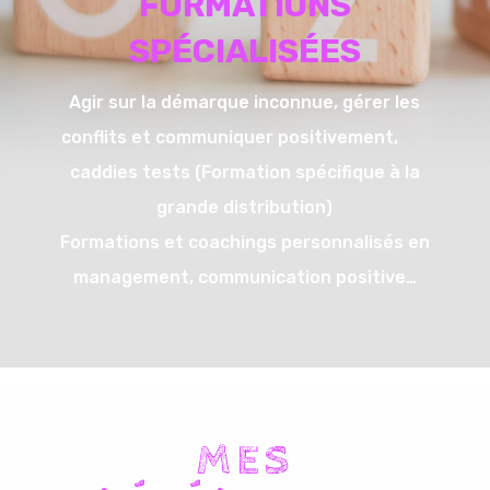
FORMATIONS
SPÉCIALISÉES
Agir sur la démarque inconnue, gérer les
conflits et communiquer positivement,
caddies tests (Formation spécifique à la
grande distribution)
Formations et coachings personnalisés en
management, communication positive…
MES