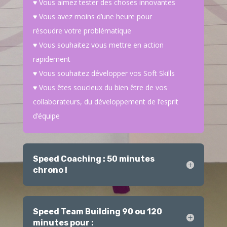
♥ Vous aimez tester des choses innovantes
♥
Vous avez moins d’une heure pour
résoudre votre problématique
♥ Vous souhaitez vous mettre en action
rapidement
♥ Vous souhaitez développer vos Soft Skills
♥ Vous êtes soucieux du bien être de vos
collaborateurs, du développement de l’esprit
d’équipe
Speed Coaching : 50 minutes
chrono !
Speed Team Building 90 ou 120
minutes pour :